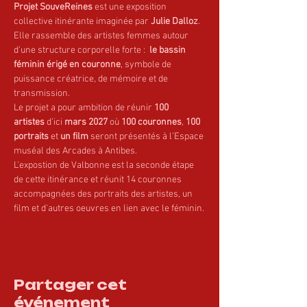
Projet SouveReines
 est une exposition 
collective itinérante imaginée par 
Julie Dalloz
. 
Elle rassemble des artistes femmes autour 
d'une structure corporelle forte :  
le bassin 
féminin érigé en couronne
, symbole de 
puissance créatrice, de mémoire et de 
transmission.
Le projet a pour ambition de réunir 
100 
artistes
 d’ici 
mars 2027
 où 
100 couronnes
, 
100 
portraits
 et 
un film
 seront présentés à l’Espace 
muséal des Arcades à Antibes.
L'expostion de Valbonne est la seconde étape 
de cette itinérance et réunit 14 couronnes 
accompagnées des portraits des artistes, un 
film et d'autres oeuvres en lien avec le féminin.
Partager cet
événement