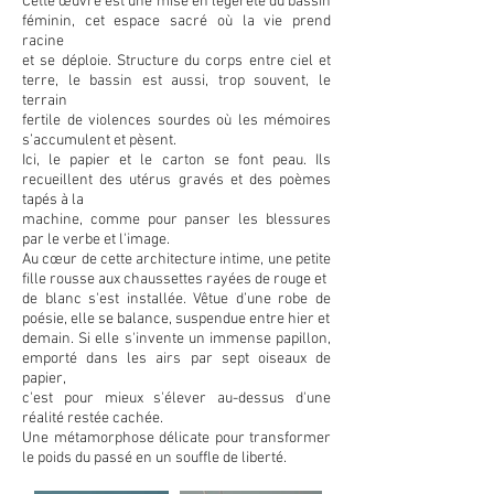
Cette œuvre est une mise en légèreté du bassin
féminin, cet espace sacré où la vie prend
racine
et se déploie. Structure du corps entre ciel et
terre, le bassin est aussi, trop souvent, le
terrain
fertile de violences sourdes où les mémoires
s’accumulent et pèsent.
Ici, le papier et le carton se font peau. Ils
recueillent des utérus gravés et des poèmes
tapés à la
machine, comme pour panser les blessures
par le verbe et l'image.
Au cœur de cette architecture intime, une petite
fille rousse aux chaussettes rayées de rouge et
de blanc s'est installée. Vêtue d’une robe de
poésie, elle se balance, suspendue entre hier et
demain. Si elle s'invente un immense papillon,
emporté dans les airs par sept oiseaux de
papier,
c'est pour mieux s'élever au-dessus d'une
réalité restée cachée.
Une métamorphose délicate pour transformer
le poids du passé en un souffle de liberté.